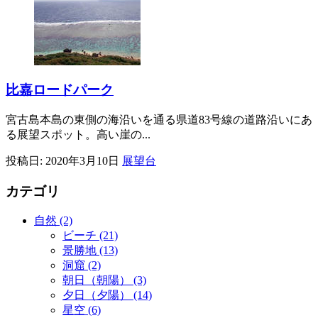
比嘉ロードパーク
宮古島本島の東側の海沿いを通る県道83号線の道路沿いにあ
る展望スポット。高い崖の...
投稿日:
2020年3月10日
展望台
カテゴリ
自然 (2)
ビーチ (21)
景勝地 (13)
洞窟 (2)
朝日（朝陽） (3)
夕日（夕陽） (14)
星空 (6)