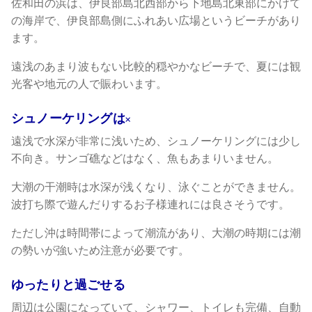
佐和田の浜は、伊良部島北西部から下地島北東部にかけて
の海岸で、伊良部島側にふれあい広場というビーチがあり
ます。
遠浅のあまり波もない比較的穏やかなビーチで、夏には観
光客や地元の人で賑わいます。
シュノーケリングは×
遠浅で水深が非常に浅いため、シュノーケリングには少し
不向き。サンゴ礁などはなく、魚もあまりいません。
大潮の干潮時は水深が浅くなり、泳ぐことができません。
波打ち際で遊んだりするお子様連れには良さそうです。
ただし沖は時間帯によって潮流があり、大潮の時期には潮
の勢いが強いため注意が必要です。
ゆったりと過ごせる
周辺は公園になっていて、シャワー、トイレも完備、自動