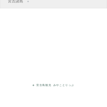
宮古諸島
©
宮古島観光 みやことりっぷ