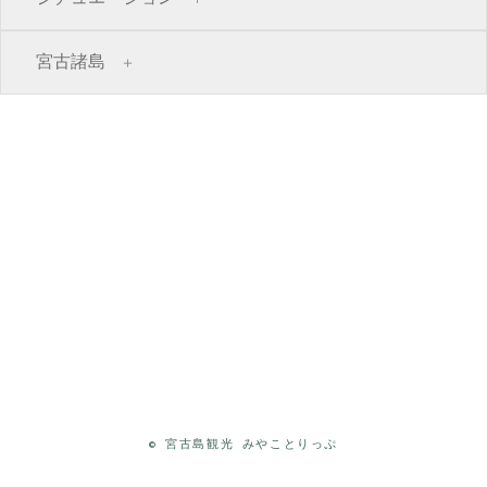
宮古諸島
©
宮古島観光 みやことりっぷ